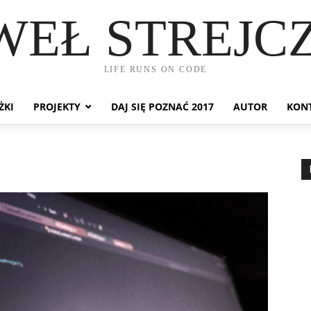
WEŁ STREJC
LIFE RUNS ON CODE
ŻKI
PROJEKTY
DAJ SIĘ POZNAĆ 2017
AUTOR
KON