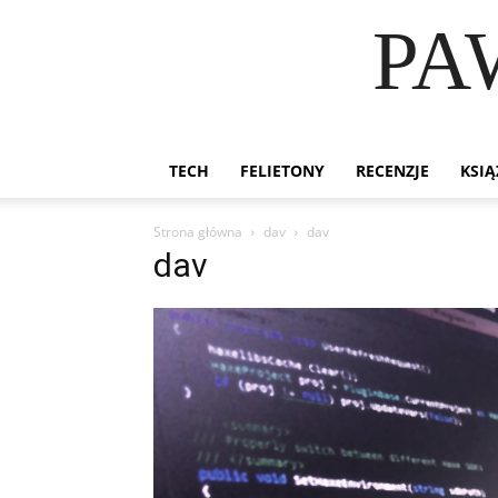
PA
TECH
FELIETONY
RECENZJE
KSIĄ
Strona główna
dav
dav
dav