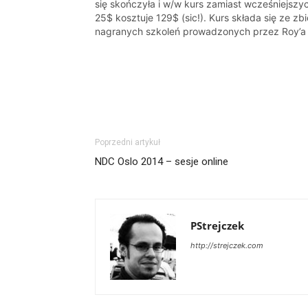
się skończyła i w/w kurs zamiast wcześniejszy
25$ kosztuje 129$ (sic!). Kurs składa się ze zbi
nagranych szkoleń prowadzonych przez Roy’a 
jednej z firm oraz z kilku filmów będących
nagraniami bez „publiczności”. Tematycznie i
chronologicznie…
Poprzedni artykuł
NDC Oslo 2014 – sesje online
PStrejczek
http://strejczek.com