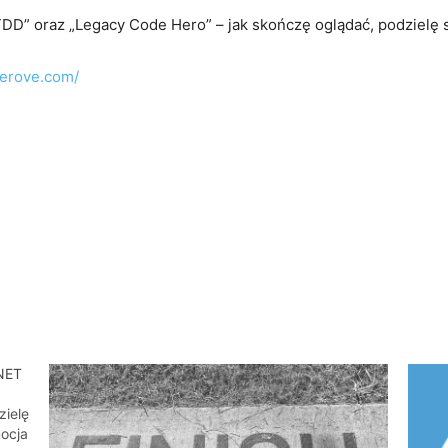
 TDD” oraz „Legacy Code Hero” – jak skończę oglądać, podzielę 
herove.com/
.NET
zielę
mocja