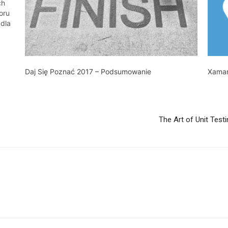
ch
oru
dla
Daj Się Poznać 2017 – Podsumowanie
Xamar
The Art of Unit Test