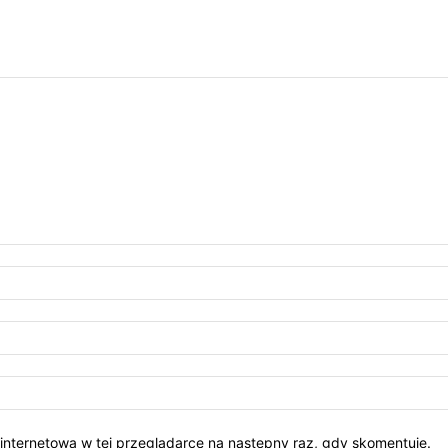
ę internetową w tej przeglądarce na następny raz, gdy skomentuję.