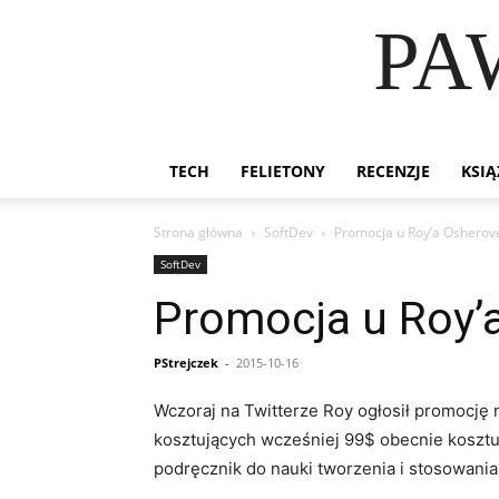
PA
TECH
FELIETONY
RECENZJE
KSIĄ
Strona główna
SoftDev
Promocja u Roy’a Osherov
SoftDev
Promocja u Roy’
PStrejczek
-
2015-10-16
Wczoraj na Twitterze Roy ogłosił promocję n
kosztujących wcześniej 99$ obecnie kosztuj
podręcznik do nauki tworzenia i stosowani