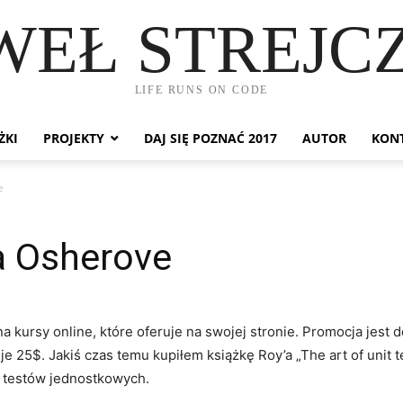
WEŁ STREJC
LIFE RUNS ON CODE
ŻKI
PROJEKTY
DAJ SIĘ POZNAĆ 2017
AUTOR
KON
e
a Osherove
a kursy online, które oferuje na swojej stronie. Promocja jest
e 25$. Jakiś czas temu kupiłem książkę Roy’a „The art of unit 
a testów jednostkowych.