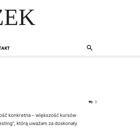
ZEK
TAKT
0
 dość konkretna – większość kursów
testing”, którą uważam za doskonały