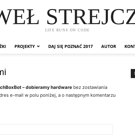
WEŁ STREJC
LIFE RUNS ON CODE
ŻKI
PROJEKTY
DAJ SIĘ POZNAĆ 2017
AUTOR
KON
mi
chBoxBot – dobieramy hardware
bez zostawiania
dres e-mail w polu poniżej, a o następnym komentarzu