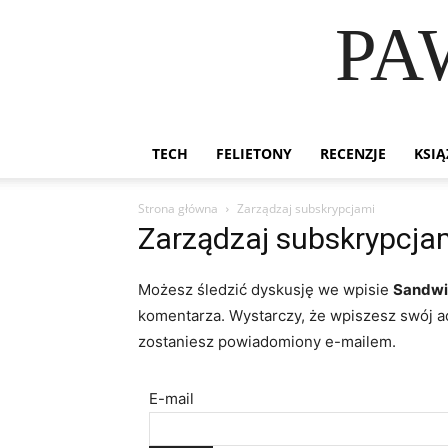
PA
TECH
FELIETONY
RECENZJE
KSIĄ
Strona główna
Zarządzaj subskrypcjami
Zarządzaj subskrypcja
Możesz śledzić dyskusję we wpisie
Sandwi
komentarza. Wystarczy, że wpiszesz swój a
zostaniesz powiadomiony e-mailem.
E-mail