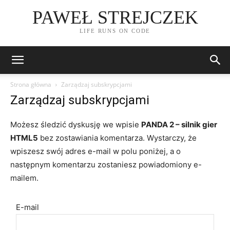
PAWEŁ STREJCZEK
LIFE RUNS ON CODE
Strona główna
Zarządzaj subskrypcjami
Zarządzaj subskrypcjami
Możesz śledzić dyskusję we wpisie
PANDA 2 – silnik gier
HTML5
bez zostawiania komentarza. Wystarczy, że
wpiszesz swój adres e-mail w polu poniżej, a o
następnym komentarzu zostaniesz powiadomiony e-
mailem.
E-mail