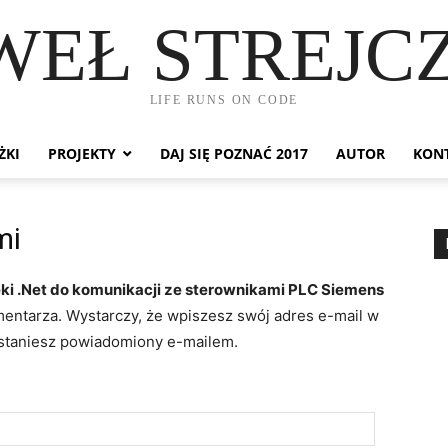
WEŁ STREJC
LIFE RUNS ON CODE
ŻKI
PROJEKTY
DAJ SIĘ POZNAĆ 2017
AUTOR
KON
mi
eki .Net do komunikacji ze sterownikami PLC Siemens
entarza. Wystarczy, że wpiszesz swój adres e-mail w
ostaniesz powiadomiony e-mailem.