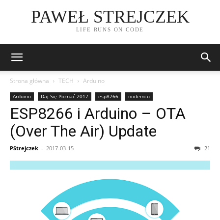
PAWEŁ STREJCZEK
LIFE RUNS ON CODE
Strona główna
TECH
Arduino
Arduino
Daj Się Poznać 2017
esp8266
nodemcu
ESP8266 i Arduino – OTA
(Over The Air) Update
PStrejczek
-
2017-03-15
21