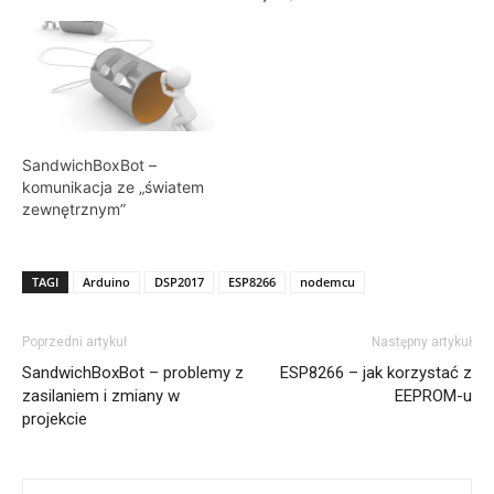
SandwichBoxBot –
komunikacja ze „światem
zewnętrznym”
TAGI
Arduino
DSP2017
ESP8266
nodemcu
Poprzedni artykuł
Następny artykuł
SandwichBoxBot – problemy z
ESP8266 – jak korzystać z
zasilaniem i zmiany w
EEPROM-u
projekcie