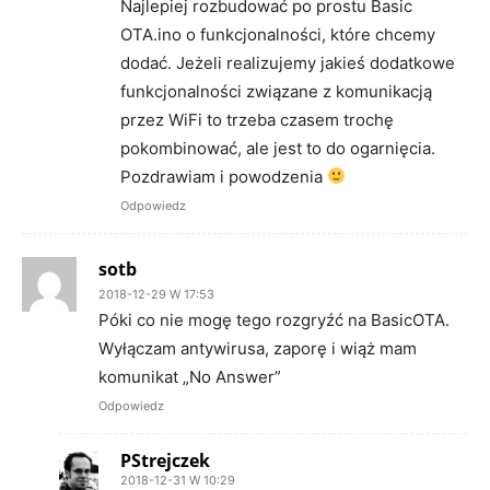
Najlepiej rozbudować po prostu Basic
OTA.ino o funkcjonalności, które chcemy
dodać. Jeżeli realizujemy jakieś dodatkowe
funkcjonalności związane z komunikacją
przez WiFi to trzeba czasem trochę
pokombinować, ale jest to do ogarnięcia.
Pozdrawiam i powodzenia
Odpowiedz
sotb
2018-12-29 W 17:53
Póki co nie mogę tego rozgryźć na BasicOTA.
Wyłączam antywirusa, zaporę i wiąż mam
komunikat „No Answer”
Odpowiedz
PStrejczek
2018-12-31 W 10:29