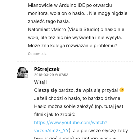
Mianowicie w Arduino IDE po otwarciu
monitora, woła on o hasło… Nie mogę nigdzie
znaleźć tego hasła.
Natomiast vMicro (Visula Studio) o hasło nie
woła, ale też nic nie wyświetla i nie wysyła.
Może zna kolega rozwiązanie problemu?
Odpowiedz
PStrejczek
2018-03-29 W 07:53
Witaj !
Cieszę się bardzo, że wpis się przydał
Jeżeli chodzi o hasło, to bardzo dziwne.
Hasło można sobie założyć (np. tutaj jest
filmik jak to zrobić:
https://www.youtube.com/watch?
v=zs5Alm2-_YY
), ale pierwsze słyszę żeby
było jakieś domyślne zintegrowane w