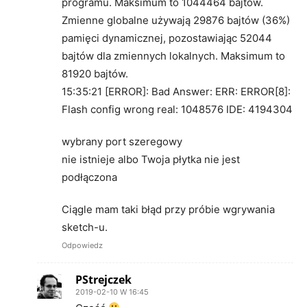
programu. Maksimum to 1044464 bajtów.
Zmienne globalne używają 29876 bajtów (36%)
pamięci dynamicznej, pozostawiając 52044
bajtów dla zmiennych lokalnych. Maksimum to
81920 bajtów.
15:35:21 [ERROR]: Bad Answer: ERR: ERROR[8]:
Flash config wrong real: 1048576 IDE: 4194304
wybrany port szeregowy
nie istnieje albo Twoja płytka nie jest
podłączona
Ciągle mam taki błąd przy próbie wgrywania
sketch-u.
Odpowiedz
PStrejczek
2019-02-10 W 16:45