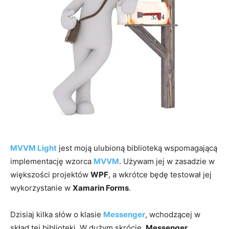
MVVM Light
jest moją ulubioną biblioteką wspomagającą
implementację wzorca
MVVM
. Używam jej w zasadzie w
większości projektów
WPF
, a wkrótce będę testował jej
wykorzystanie w
Xamarin Forms
.
Dzisiaj kilka słów o klasie
Messenger
, wchodzącej w
skład tej biblioteki. W dużym skrócie,
Messenger