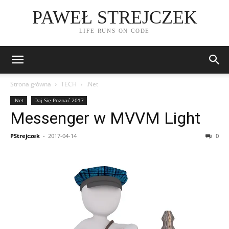
PAWEŁ STREJCZEK
LIFE RUNS ON CODE
Strona główna
TECH
.Net
.Net
Daj Się Poznać 2017
Messenger w MVVM Light
PStrejczek
-
2017-04-14
0