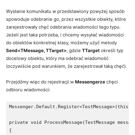
Wysłanie komunikatu w przedstawiony powyżej sposób
spowoduje odebranie go, przez wszystkie obiekty, które
zarejestrowały chęć odebrania wiadomości tego typu.
Jeżeli jest taka potrzeba, i chcemy wysyłać wiadomości
do obiektów konkretnej klasy, możemy użyć metody
Send<TMessage, TTarget>
, gdzie
TTarget
określi typ
docelowy obiektu, który ma odebrać wiadomość
(oczywiście pod warunkiem, że zarejestrował taką chęć).
Przejdźmy więc do rejestracji w
Messengerze
chęci
odbioru wiadomości:
Messenger.Default.Register<TestMessage>(this, t
private void ProcessMessage(TestMessage message
{
