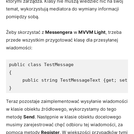
którymi zarządza. Klasy nie muszą wiedzieć nic na swój
temat, wykorzystują mediatora do wymiany informacji
pomiędzy sobą.
Żeby skorzystać z
Messengera
w
MVVM Light
, trzeba
przede wszystkim przygotować klasę dla przesyłanej
wiadomości:
public class TestMessage

{

     public string TestMessageText {get; set;}

Teraz pozostaje zaimplementować wysyłanie wiadomości
w klasie obiektu źródłowego, wykorzystamy do tego
metodę
Send
. Następnie w klasie obiektu docelowego
musimy zarejestrować chęć odbioru tej wiadomości, za
pomocą metody
Register
. W większości przypadków tymi