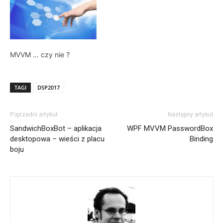
MVVM … czy nie ?
TAGI
DSP2017
Poprzedni artykuł
Następny artykuł
SandwichBoxBot – aplikacja
WPF MVVM PasswordBox
desktopowa – wieści z placu
Binding
boju