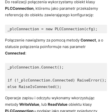
Do realizacji połączenia wykorzystamy obiekt klasy
PLCConnection
, któremu jako parametr przekażemy
referencję do obiektu zawierającego konfigurację:
_plcConnection = new PLCConnection(cfg);
Połączenie nawiążemy za pomocą metody
Connect
, a o
statusie połączenia poinformuje nas parametr
Connected
:
_plcConnection.Connect();

if (!_plcConnection.Connected) RaiseError();

else RaiseIsConnected();
Operacje zapisu i odczytu wykonamy wkorzystując
metody
WriteValue
, lub
ReadValue
obiektu klasy
PLCConnection –
podając jako parametr pojedynczy