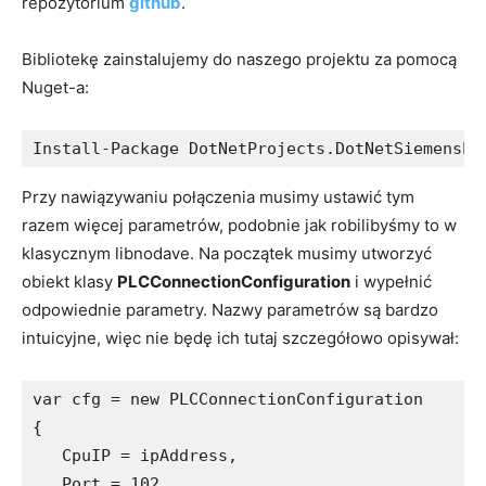
repozytorium
github
.
Bibliotekę zainstalujemy do naszego projektu za pomocą
Nuget-a:
Install-Package DotNetProjects.DotNetSiemensPL
Przy nawiązywaniu połączenia musimy ustawić tym
razem więcej parametrów, podobnie jak robilibyśmy to w
klasycznym libnodave. Na początek musimy utworzyć
obiekt klasy
PLCConnectionConfiguration
i wypełnić
odpowiednie parametry. Nazwy parametrów są bardzo
intuicyjne, więc nie będę ich tutaj szczegółowo opisywał:
var cfg = new PLCConnectionConfiguration

{

   CpuIP = ipAddress,

   Port = 102,
