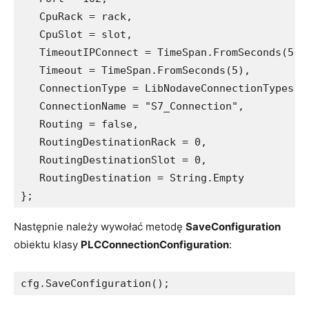
   CpuRack = rack,

   CpuSlot = slot,

   TimeoutIPConnect = TimeSpan.FromSeconds(5),

   Timeout = TimeSpan.FromSeconds(5),

   ConnectionType = LibNodaveConnectionTypes.IS
   ConnectionName = "S7_Connection",

   Routing = false,

   RoutingDestinationRack = 0,

   RoutingDestinationSlot = 0,

   RoutingDestination = String.Empty

};
Następnie należy wywołać metodę
SaveConfiguration
obiektu klasy
PLCConnectionConfiguration
:
cfg.SaveConfiguration();