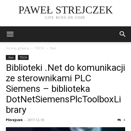
PAWEŁ STREJCZEK
LIFE RUNS ON CODE
Strona główna
TECH
.Net
.Net
TECH
Biblioteki .Net do komunikacji
ze sterownikami PLC
Siemens – biblioteka
DotNetSiemensPlcToolboxLi
brary
PStrejczek
-
2017-12-18
4