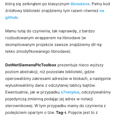
którą się zetknąłem po klasycznym
libnodave
. Pełny kod
źródłowy biblioteki znajdziemy tym razem również
na
github
.
Mamu tutaj do czynienia, tak naprawdę, z bardzo
rozbudowanym wrapperem na libnodave (w
skompilowanym projekcie zawsze znajdziemy dll-kę
lekko zmodyfikowanego libnodave).
DotNetSiemensPlcToolbox
prezentuje nieco wyższy
poziom abstrakcji, niż pozostałe biblioteki, gdzie
operowaliśmy zakresami adresów w blokach, a następnie
wyłuskiwaliśmy dane z odczytanej tablicy bajtów.
Ewentualnie, jak w przypadku
s7netplus
, odczytywaliśmy
pojedynczą zmienną podając jej adres w notacji
sterownikowej. W tym przypadku mamy do czynienia z
podejściem opartym o tzw.
Tag-i
. Pojęcie jest to z