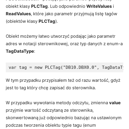
obiekt klasy
PLCTag
. Lub odpowiednio
WriteValues
i
ReadValues
, które jako parametr przyjmują listę tagów
(obiektów klasy
PLCTag
).
Obiekt możemy łatwo utworzyć podając jako parametr
adres w notacji sterownikowej, oraz typ danych z enum-a
TagDataType
:
var tag = new PLCTag("DB10.DBX0.0", TagDataTyp
W tym przypadku przypisałem też od razu wartość, gdyż
jest to tag który chcę zapisać do sterownika.
W przypadku wywołania metody odczytu, zmienna
value
przyjmie wartość odczytaną ze sterownika,
skonwertowaną już odpowiednio bazując na ustawionym
podczas tworzenia obiektu typie tagu (enum