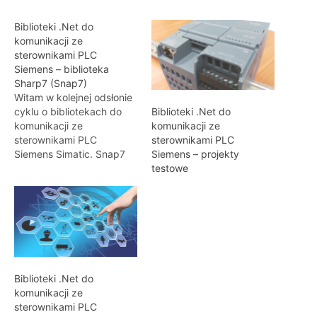
Biblioteki .Net do
komunikacji ze
sterownikami PLC
Siemens – biblioteka
Sharp7 (Snap7)
Witam w kolejnej odsłonie
cyklu o bibliotekach do
Biblioteki .Net do
komunikacji ze
komunikacji ze
sterownikami PLC
sterownikami PLC
Siemens Simatic. Snap7
Siemens – projekty
jest w chwili obecnej
testowe
najbardziej znaną
biblioteką do komunikacji
ze sterownikami Siemens-
a. Biblioteka ta wspiera (w
różnych wersjach) wiele
platform i wiele języków
programowania.
Biblioteki .Net do
Znajdziemy więc porty dla
komunikacji ze
C#, Javy, Pythona,
sterownikami PLC
Node.js itp. Istnieje