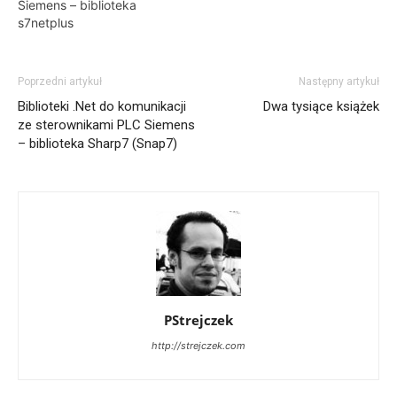
Siemens – biblioteka
nawet…
s7netplus
Poprzedni artykuł
Następny artykuł
Biblioteki .Net do komunikacji
Dwa tysiące książek
ze sterownikami PLC Siemens
– biblioteka Sharp7 (Snap7)
PStrejczek
http://strejczek.com