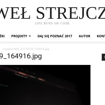
WEŁ STREJC
LIFE RUNS ON CODE
ŻKI
PROJEKTY
DAJ SIĘ POZNAĆ 2017
AUTOR
KON
cropped-IMG_20170109_164916.jpg
9_164916.jpg