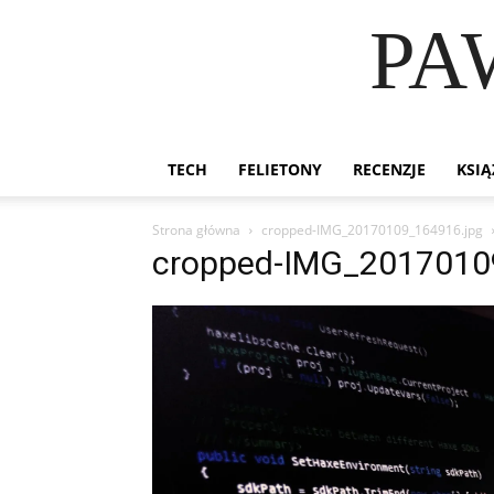
PA
TECH
FELIETONY
RECENZJE
KSIĄ
Strona główna
cropped-IMG_20170109_164916.jpg
cropped-IMG_2017010