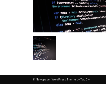
© Newspaper WordPress Theme by TagDiv