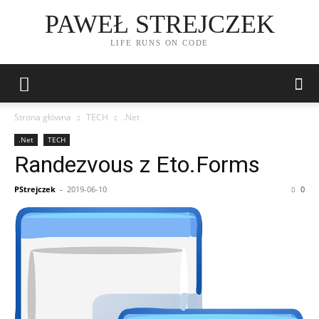
PAWEŁ STREJCZEK
LIFE RUNS ON CODE
Strona główna
TECH
.Net
.Net
TECH
Randezvous z Eto.Forms
PStrejczek
-
2019-06-10
0