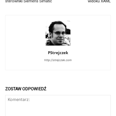
sterowniki Siemens Simatic
widoku XAML
PStrejczek
http://strejczek.com
ZOSTAW ODPOWIEDŹ