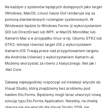
Na każdym z systemów będących dostępnych jako target
(Windows, MacOS, Linux) nasze GUI renderuje się za
pomocą standardowych rozwiązan systemowych. W
Windowsie będzie to Windows Forms (z wykorzystaniem
GDI lub DirectDraw) lub WPF, w MacOS MonoMac lub
Xamarin.Mac a w przypadku linux-a np. Ubuntu GTK2 lub
GTK3. Istnieje również target iOS z wykorzystaiem
Xamarin.IOS Trwają prace nad przygotowaniem targetu
dla Androida (również z wykorzystaniem Xamarin-a).
Możemy skorzystać za równo z klasycznego .Net jak i
.Net Core.
Zabawę najwygodniej rozpocząć od instalacji wtyczki do
Visual Studio, którą znajdziemy bez problemu pod
hasłem Eto.Forms. Będziemy mogli teraz utworzyć nową
solucję typu Eto.Forms Application. Niestety, na chwilę
obecną nie ma wtyczki dla Visual Studio 2019, nie