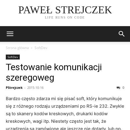
PAWEŁ STREJCZEK
LIFE RUNS ON CODE
Strona główna
SoftDev
SoftDev
Testowanie komunikacji
szeregoweg
PStrejczek
-
2015-10-16
0
Bardzo często zdarza mi się pisać soft, który komunikuje
się z różnego rodzaju urządzeniami po RS-ie 232. Zwykle
są to skanery kodów kreskowych, drukarki kodów
kreskowych, wagi itp. Niestety często jest tak, że
urządzenia są zamówione ale jeszcze nie dotarły, lub np.