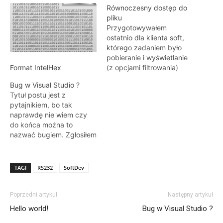
Równoczesny dostęp do
pliku
Przygotowywałem
ostatnio dla klienta soft,
którego zadaniem było
pobieranie i wyświetlanie
(z opcjami filtrowania)
Format IntelHex
plików CSV
Bug w Visual Studio ?
generowanych przez
Tytuł postu jest z
aplikacje pilnujące
pytajnikiem, bo tak
produkcji. Zadanie dość
naprawdę nie wiem czy
banalne, nie mniej jednak
do końca można to
pojawił się drobny
nazwać bugiem. Zgłosiłem
problem – nowy plik CSV
już problem do Microsoft –
tworzony jest jedynie po
nie znalazłem nigdzie w
zmianie asortymentu na
sieci opisu takiej sytuacji i
maszynie co nie zdarza
TAGI
RS232
SoftDev
jej rozwiązania więc
się mimo wszystko tak…
pomyślałem, że może
warto ku pamięci utrwalić
Poprzedni artykuł
Następny artykuł
to zarówno w ten sposób
Hello world!
Bug w Visual Studio ?
jak i generując…