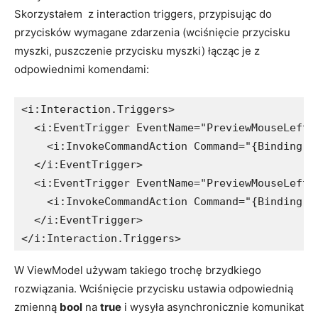
Skorzystałem z interaction triggers, przypisując do
przycisków wymagane zdarzenia (wciśnięcie przycisku
myszki, puszczenie przycisku myszki) łącząc je z
odpowiednimi komendami:
<i:Interaction.Triggers>

  <i:EventTrigger EventName="PreviewMouseLeftBu
    <i:InvokeCommandAction Command="{Binding CF
  </i:EventTrigger>

  <i:EventTrigger EventName="PreviewMouseLeftBu
    <i:InvokeCommandAction Command="{Binding CF
  </i:EventTrigger>

</i:Interaction.Triggers>
W ViewModel używam takiego trochę brzydkiego
rozwiązania. Wciśnięcie przycisku ustawia odpowiednią
zmienną
bool
na
true
i wysyła asynchronicznie komunikat