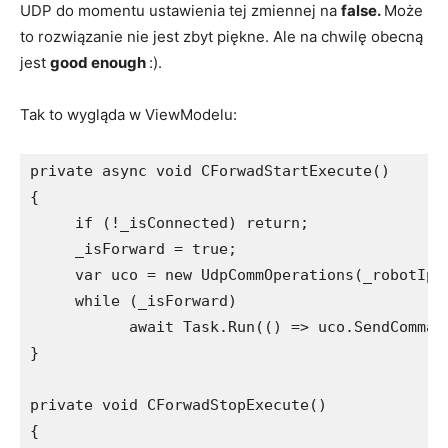
UDP do momentu ustawienia tej zmiennej na
false.
Może
to rozwiązanie nie jest zbyt piękne. Ale na chwilę obecną
jest
good enough
:).
Tak to wygląda w ViewModelu:
private async void CForwadStartExecute()

{

     if (!_isConnected) return;

     _isForward = true;

     var uco = new UdpCommOperations(_robotIp);
     while (_isForward)

           await Task.Run(() => uco.SendCommand
}

private void CForwadStopExecute()

{
