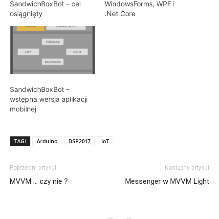
SandwichBoxBot – cel
WindowsForms, WPF i
osiągnięty
.Net Core
SandwichBoxBot –
wstępna wersja aplikacji
mobilnej
TAGI
Arduino
DSP2017
IoT
Poprzedni artykuł
Następny artykuł
MVVM … czy nie ?
Messenger w MVVM Light