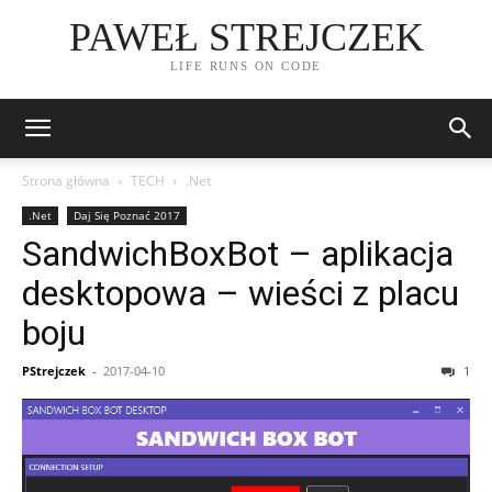
PAWEŁ STREJCZEK
LIFE RUNS ON CODE
Strona główna
TECH
.Net
.Net
Daj Się Poznać 2017
SandwichBoxBot – aplikacja
desktopowa – wieści z placu
boju
PStrejczek
-
2017-04-10
1