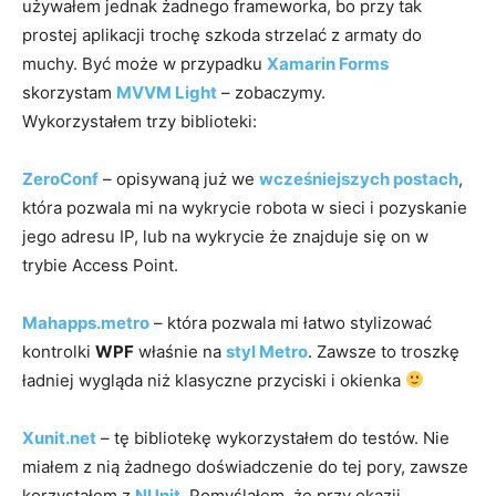
używałem jednak żadnego frameworka, bo przy tak
prostej aplikacji trochę szkoda strzelać z armaty do
muchy. Być może w przypadku
Xamarin Forms
skorzystam
MVVM Light
– zobaczymy.
Wykorzystałem trzy biblioteki:
ZeroConf
– opisywaną już we
wcześniejszych postach
,
która pozwala mi na wykrycie robota w sieci i pozyskanie
jego adresu IP, lub na wykrycie że znajduje się on w
trybie Access Point.
Mahapps.metro
– która pozwala mi łatwo stylizować
kontrolki
WPF
właśnie na
styl Metro
. Zawsze to troszkę
ładniej wygląda niż klasyczne przyciski i okienka
Xunit.net
– tę bibliotekę wykorzystałem do testów. Nie
miałem z nią żadnego doświadczenie do tej pory, zawsze
korzystałem z
NUnit
. Pomyślałem, że przy okazji