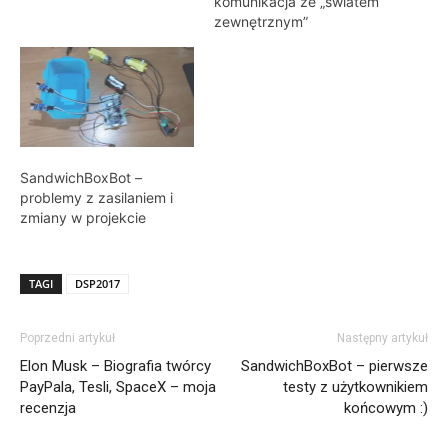
projektu opisane w
komunikacja ze „światem
poprzednim poście
zewnętrznym”
(przynajmniej jeżeli chodzi
o MVP), ale w związku z
tym, że jak wiadomo
programiści mają
tendencję do
niedoszacowania
terminów a i jakiś fakap
SandwichBoxBot –
po drodze może się
problemy z zasilaniem i
zdarzyć, lepiej…
zmiany w projekcie
TAGI
DSP2017
Poprzedni artykuł
Następny artykuł
Elon Musk – Biografia twórcy
SandwichBoxBot – pierwsze
PayPala, Tesli, SpaceX – moja
testy z użytkownikiem
recenzja
końcowym :)