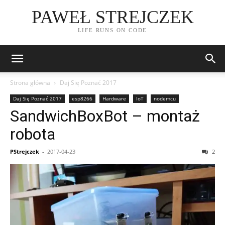
PAWEŁ STREJCZEK
LIFE RUNS ON CODE
Strona główna
Daj Się Poznać 2017
Daj Się Poznać 2017
esp8266
Hardware
IoT
nodemcu
SandwichBoxBot – montaż
robota
PStrejczek
-
2017-04-23
2